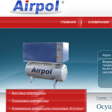
ГЛАВНАЯ
О КОМПАНИИ
Airpol
Ведущи
традиц
Качес
сертиф
Винтовые компрессоры
Главная
>>
Поршневые компрессоры
Осуш
Дожимающие компрессоры поршневые (Бустеры)