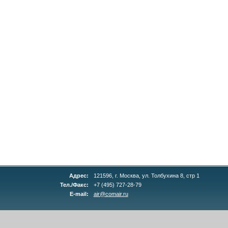
Адрес:
121596, г. Москва, ул. Толбухина 8, стр 1
Тел./Факс:
+7 (495) 727-28-79
E-mail:
air@comair.ru