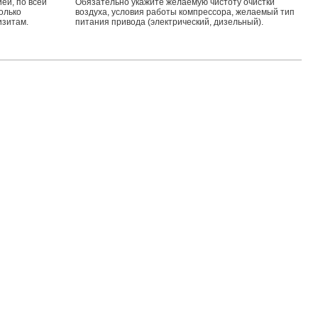
ией, по всей
Обязательно укажите желаемую чистоту очистки
олько
воздуха, условия работы компрессора, желаемый тип
изитам.
питания привода (электрический, дизельный).