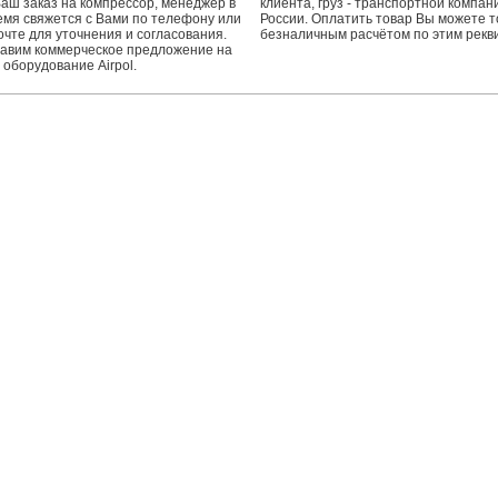
Ваш заказ на компрессор, менеджер в
клиента, груз - транспортной компан
мя свяжется с Вами по телефону или
России. Оплатить товар Вы можете т
очте для уточнения и согласования.
безналичным расчётом по этим рекв
авим коммерческое предложение на
 оборудование Airpol.