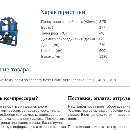
Характеристики
Пропускная способность (м3/мин)
3,75
Вес (кг)
277
Точка росы (°С)
-40
Диаметр присоединения (дюйм)
G 1
Длина (мм)
770
Ширина (мм)
600
Высота (мм)
1980
ние товара
е точки росы по запросу может быть установлено: -25°С, -40°С, -70°С.
ь компрессоры?
Поставка, оплата, отгрузк
но выбрать в нашем каталоге
Наш завод поставляет оборудование
 компрессор, сепаратор, осушитель,
"Самовывоз со склада", и обычно ко
хосборник или другое компрессорное
складе. В случае отсутствия - срок п
и нажать на кнопку
заявка
. После этого
дней.
л редактирование заказа. Далее нужно
тактную информацию и отправить заказ
При желании клиента - мы отправляе