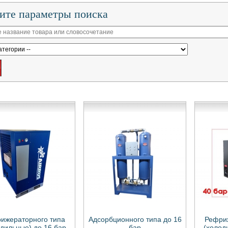
ите параметры поиска
ижераторного типа
Адсорбционного типа до 16
Рефри
одильные) до 16 бар
бар
(холод