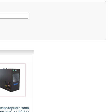
жераторного типа
ильные) до 40 бар