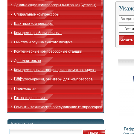
Дожимающие компрессоры винтовые (Бустеры)
Укаж
Спиральные компрессоры
Шахтные компрессоры
Компрессоры безмасляные
Очистка и осушка сжатого воздуха
Контейнерные компрессорные станции
Дополнительно
Компрессорные станции для автоматов выдува
ПЭТ
Воздухосборники, ресиверы для компрессора
Пневмошланг
Готовые решения...
Ремонт и техническое обслуживание компрессоров
Поиск по сайту
Рефр
(хол