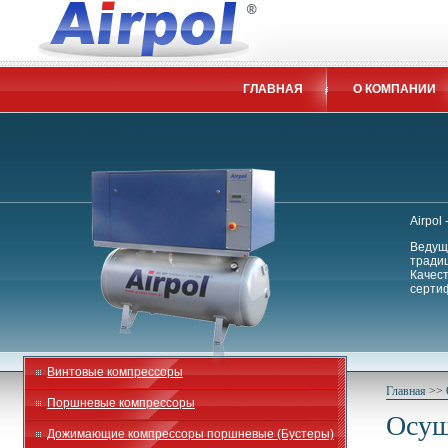
ГЛАВНАЯ
О КОМПАНИИ
Airpol
Ведущи
традиц
Качес
сертиф
Винтовые компрессоры
Главная
>>
Поршневые компрессоры
Осуш
Дожимающие компрессоры поршневые (Бустеры)