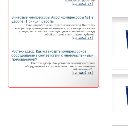
компрессор работает
Винтовые компрессоры Airpol -компрессоры №1 в
Европе . Принцип работы
Принцип работы винтового компрессора Винтовой
компрессор - ротационный компрессор, в котором сжатие
среды достигается с помощью двух сцепленных между
собой роторов с винтовыми зубьями.
Ростехнадзор. Как установить компрессорное
оборудование в соответствии с многочисленными
требованиями?
Ростехнадзор. Как установить компрессорное
оборудование в соответствии с многочисленными
требованиями?....