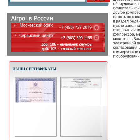
оборудование:
осушитель, фи
другое компре
нажать на кно
в раздел реда
Московский офис
нужно заполни
+7 (495) 727 2879
отправить зака
компрессор, м
свяжется с Ва
электронной п
согласования.
коммерческое 
и оборудование
НАШИ СЕРТИФИКАТЫ