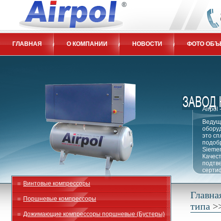
ГЛАВНАЯ
О КОМПАНИИ
НОВОСТИ
ФОТО ОБЪ
КОНТАКТЫ
СТАТЬИ
Airpol
Ведущ
оборуд
это сп
подоб
Siemen
Качест
подтв
сертиф
Винтовые компрессоры
Главна
Поршневые компрессоры
типа
>
Дожимающие компрессоры поршневые (Бустеры)