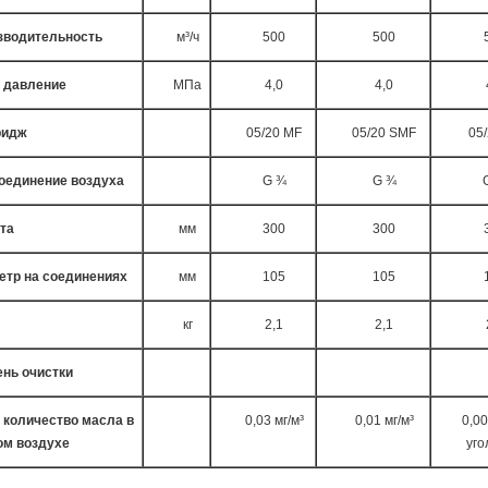
зводительность
м³/ч
500
500
. давление
МПа
4,0
4,0
ридж
05/20 MF
05/20 SMF
05/
оединение воздуха
G ¾
G ¾
та
мм
300
300
етр на соединениях
мм
105
105
кг
2,1
2,1
ень очистки
 количество масла в
0,03 мг/м³
0,01 мг/м³
0,00
ом воздухе
уго