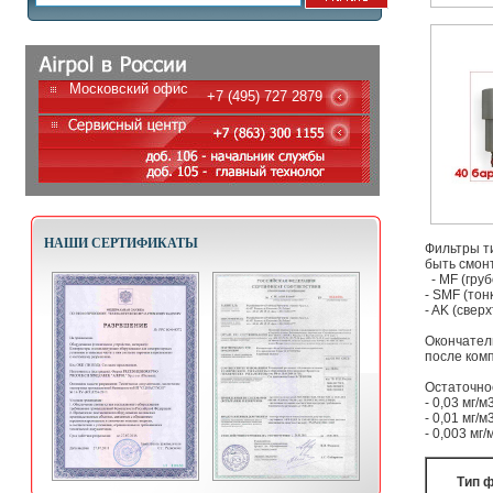
Московский офис
+7 (495) 727 2879
НАШИ СЕРТИФИКАТЫ
Фильтры т
быть смон
- MF (груб
- SMF (тон
- AK (свер
Окончател
после ком
Остаточно
- 0,03 мг/
- 0,01 мг/
- 0,003 мг
Тип 