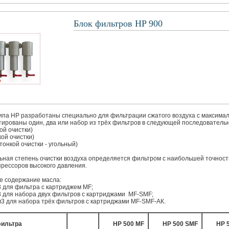
Блок фильтров HP 900
ипа HP разработаны специально для фильтрации сжатого воздуха с максима
тированы один, два или набор из трёх фильтров в следующей последовательн
ой очистки)
кой очистки)
хтонкой очистки - угольный)
ьная степень очистки воздуха определяется фильтром с наибольшей точност
прессоров высокого давления.
е содержание масла:
м3 для фильтра с картриджем МF;
м3 для набора двух фильтров с картриджами МF-SMF;
/м3 для набора трёх фильтров с картриджами МF-SMF-АК.
фильтра
HP 500 MF
HP 500 SMF
HP 