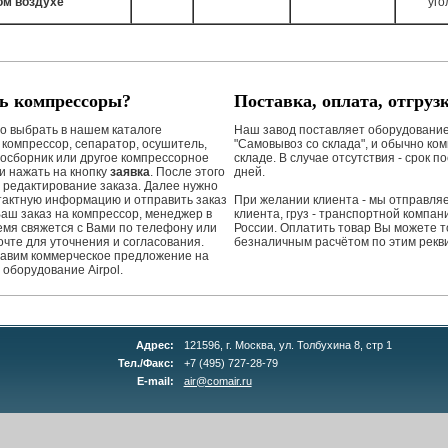
ом воздухе
уго
ь компрессоры?
Поставка, оплата, отгрузк
но выбрать в нашем каталоге
Наш завод поставляет оборудование
 компрессор, сепаратор, осушитель,
"Самовывоз со склада", и обычно ко
хосборник или другое компрессорное
складе. В случае отсутствия - срок п
и нажать на кнопку
заявка
. После этого
дней.
л редактирование заказа. Далее нужно
тактную информацию и отправить заказ
При желании клиента - мы отправляе
Ваш заказ на компрессор, менеджер в
клиента, груз - транспортной компан
мя свяжется с Вами по телефону или
России. Оплатить товар Вы можете т
очте для уточнения и согласования.
безналичным расчётом по этим рекв
авим коммерческое предложение на
 оборудование Airpol.
Адрес:
121596, г. Москва, ул. Толбухина 8, стр 1
Тел./Факс:
+7 (495) 727-28-79
E-mail:
air@comair.ru