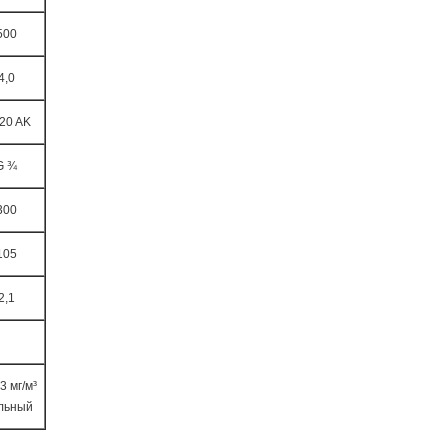
500
4,0
20 AK
G ¾
300
105
2,1
3 мг/м³
льный