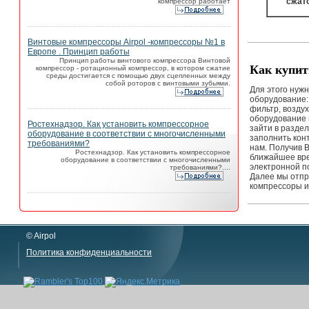
сжат
компрессор работает
Винтовые компрессоры Airpol -компрессоры №1 в
Европе . Принцип работы
Принцип работы винтового компрессора Винтовой
Как купит
компрессор - ротационный компрессор, в котором сжатие
среды достигается с помощью двух сцепленных между
собой роторов с винтовыми зубьями.
Для этого нуж
оборудование:
фильтр, возду
оборудование 
Ростехнадзор. Как установить компрессорное
зайти в разде
оборудование в соответствии с многочисленными
заполнить кон
требованиями?
нам. Получив 
Ростехнадзор. Как установить компрессорное
ближайшее вре
оборудование в соответствии с многочисленными
электронной п
требованиями?....
Далее мы отпр
компрессоры и
© Airpol
Политика конфиденциальности