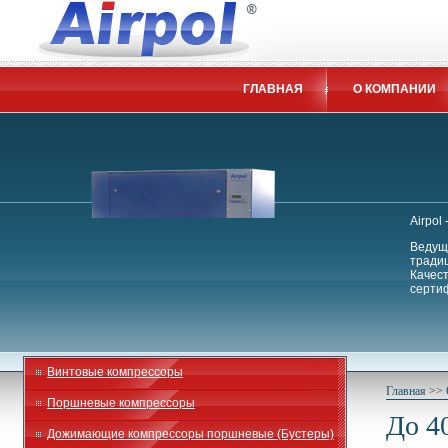
ГЛАВНАЯ
О КОМПАНИИ
Airpol
Ведущи
традиц
Качес
сертиф
Винтовые компрессоры
Главная
>>
Поршневые компрессоры
До 4
Дожимающие компрессоры поршневые (Бустеры)