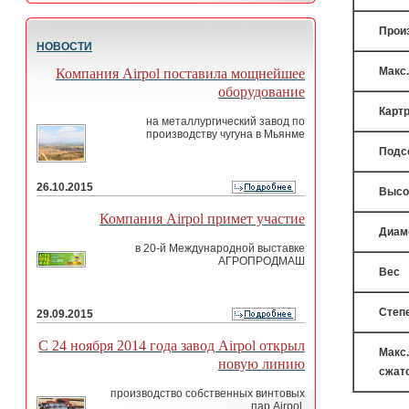
Прои
НОВОСТИ
Макс
Компания Airpol поставила мощнейшее
оборудование
Карт
на металлургический завод по
производству чугуна в Мьянме
Подс
26.10.2015
Высо
Компания Airpol примет участие
Диам
в 20-й Международной выставке
АГРОПРОДМАШ
Вес
Степ
29.09.2015
С 24 ноября 2014 года завод Airpol открыл
Макс.
новую линию
сжат
производство собственных винтовых
пар Airpol.