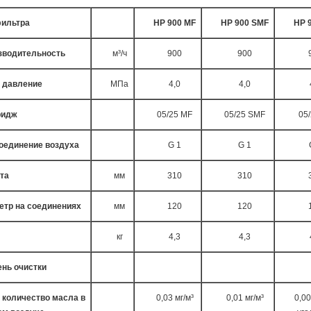
фильтра
HP 900 MF
HP 900 SMF
HP 
зводительность
м³/ч
900
900
. давление
МПа
4,0
4,0
ридж
05/25 MF
05/25 SMF
05/
оединение воздуха
G 1
G 1
та
мм
310
310
етр на соединениях
мм
120
120
кг
4,3
4,3
ень очистки
 количество масла в
0,03 мг/м³
0,01 мг/м³
0,00