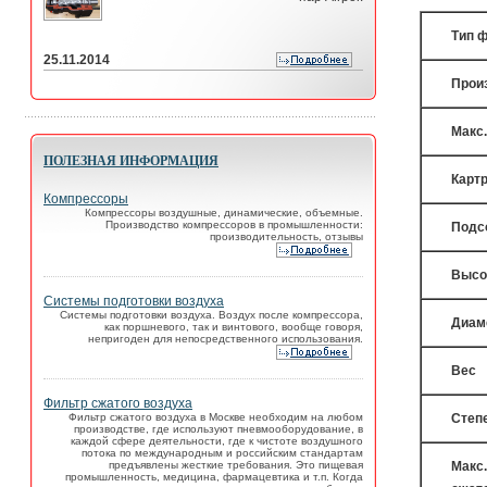
Тип 
25.11.2014
Прои
Макс
ПОЛЕЗНАЯ ИНФОРМАЦИЯ
Карт
Компрессоры
Компрессоры воздушные, динамические, объемные.
Производство компрессоров в промышленности:
Подс
производительность, отзывы
Высо
Системы подготовки воздуха
Системы подготовки воздуха. Воздух после компрессора,
Диам
как поршневого, так и винтового, вообще говоря,
непригоден для непосредственного использования.
Вес
Фильтр сжатого воздуха
Фильтр сжатого воздуха в Москве необходим на любом
Степ
производстве, где используют пневмооборудование, в
каждой сфере деятельности, где к чистоте воздушного
потока по международным и российским стандартам
предъявлены жесткие требования. Это пищевая
Макс.
промышленность, медицина, фармацевтика и т.п. Когда