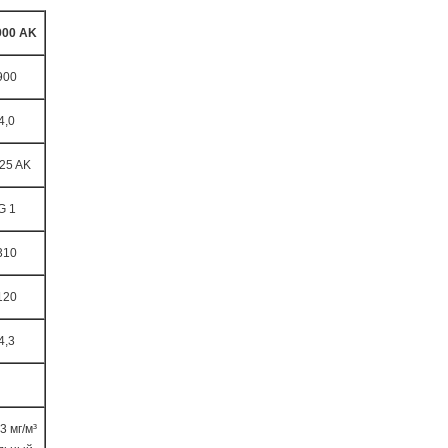
900 AK
900
4,0
25 AK
G 1
310
120
4,3
3 мг/м³